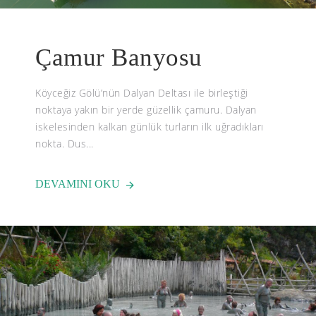
Çamur Banyosu
Köyceğiz Gölü’nün Dalyan Deltası ile birleştiği
noktaya yakın bir yerde güzellik çamuru. Dalyan
iskelesinden kalkan günlük turların ilk uğradıkları
nokta. Dus...
DEVAMINI OKU