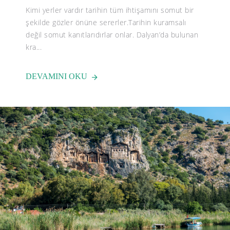
Kimi yerler vardır tarihin tüm ihtişamını somut bir
şekilde gözler önüne sererler.Tarihin kuramsalı
değil somut kanıtlarıdırlar onlar. Dalyan’da bulunan
kra...
DEVAMINI OKU