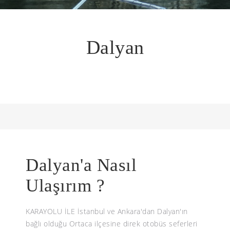
Dalyan
Dalyan'a Nasıl
Ulaşırım ?
KARAYOLU İLE İstanbul ve Ankara'dan Dalyan'ın
bağlı olduğu Ortaca ilçesine direk otobüs seferleri