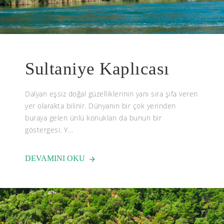
Sultaniye Kaplıcası
Dalyan eşsiz doğal güzelliklerinin yanı sıra şifa veren
yer olarakta bilinir. Dünyanın bir çok yerinden
buraya gelen ünlü konukları da bunun bir
göstergesi. Y...
DEVAMINI OKU