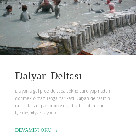
Dalyan Deltası
Dalyan’a gelip de deltada tekne turu yapmadan
dönmek olmaz. Doğa harikası Dalyan deltasının
nefes kesici panoramasını, dev bir labirentin
içindeymişsiniz yada...
DEVAMINI OKU