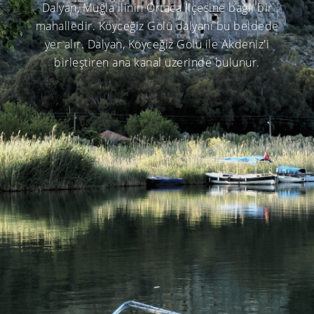
Dalyan, Muğla ilinin Ortaca ilçesine bağlı bir
mahalledir. Köyceğiz Gölü dalyanı bu beldede
yer alır. Dalyan, Köyceğiz Gölü ile Akdeniz'i
birleştiren ana kanal üzerinde bulunur.