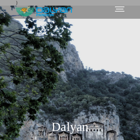
Ana Sayfa
Dalyan
}
Dalyan