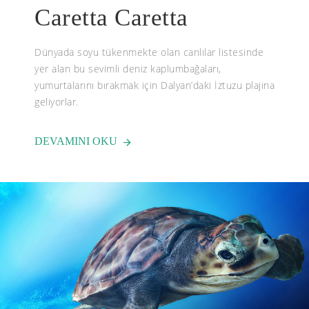
Caretta Caretta
Dünyada soyu tükenmekte olan canlılar listesinde
yer alan bu sevimli deniz kaplumbağaları,
yumurtalarını bırakmak için Dalyan’daki İztuzu plajına
geliyorlar.
DEVAMINI OKU