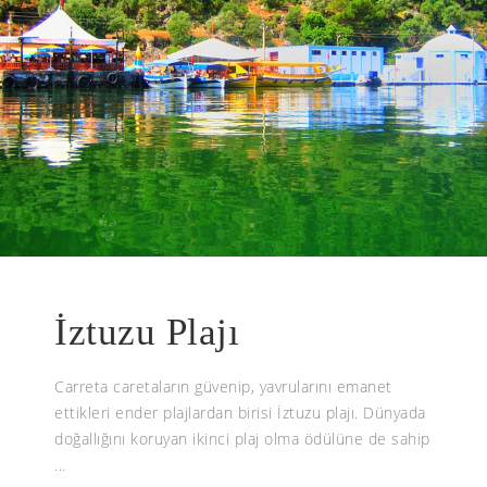
İztuzu Plajı
Carreta caretaların güvenip, yavrularını emanet
ettikleri ender plajlardan birisi İztuzu plajı. Dünyada
doğallığını koruyan ikinci plaj olma ödülüne de sahip
...