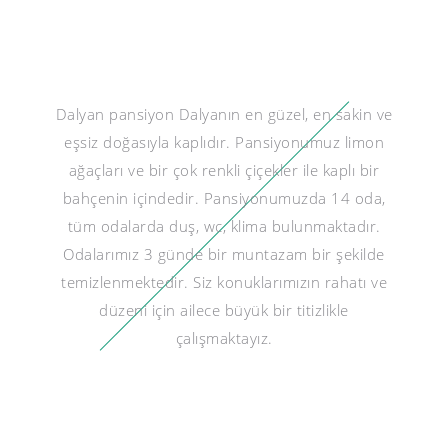
Dalyan pansiyon Dalyanın en güzel, en sakin ve
eşsiz doğasıyla kaplıdır. Pansiyonumuz limon
ağaçları ve bir çok renkli çiçekler ile kaplı bir
bahçenin içindedir. Pansiyonumuzda 14 oda,
tüm odalarda duş, wc, klima bulunmaktadır.
Odalarımız 3 günde bir muntazam bir şekilde
temizlenmektedir. Siz konuklarımızın rahatı ve
düzeni için ailece büyük bir titizlikle
çalışmaktayız.