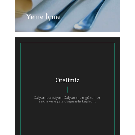
Yeme İçme
Otelimiz
Dalyan pansiyon Dalyanın en güzel, en
sakin ve eşsiz doğasıyla kaplıdır.